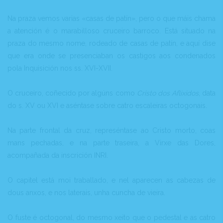
Na praza vemos varias «casas de patín», pero o que máis chama
a atención é o marabilloso cruceiro barroco. Está situado na
praza do mesmo nome, rodeado de casas de patín, e aquí dise
que era onde se presenciaban os castigos aos condenados
pola Inquisición nos ss. XVI-XVII.
O cruceiro, coñecido por algúns como
Cristo dos Aflixidos
, data
do s. XV ou XVI e aséntase sobre catro escaleiras octogonais.
Na parte frontal da cruz, represéntase ao Cristo morto, coas
mans pechadas, e na parte traseira, a Virxe das Dores,
acompañada da inscrición INRI.
O capitel está moi traballado, e nel aparecen as cabezas de
dous anxos, e nos laterais, unha cuncha de vieira.
O fuste é octogonal, do mesmo xeito que o pedestal e as catro