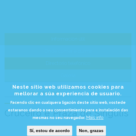
Información útil
Onde comer e durmir
Directorio telefónico
Galería
Inicio
<
Áreas
<
Turismo
<
Núcleo urbán
<
Neste sitio web utilizamos cookies para
Breadcrumb
Cruceiro e Praza de Síngulis
mellorar a súa experiencia de usuario.
Facendo clic en cualquera ligazón deste sitio web, vostede
Cruceiro e Praza de Síngulis
estaranos dando o seu consentimiento para a instalación das
Máis info
mesmas no seu navegador.
Sí, estou de acordo
Non, grazas